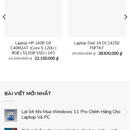
Laptop HP 240R G9
Laptop Dell 14 DC14250
C40M2AT (Core 5 120U |
F0FTK7
8GB | 512GB SSD | 14″)
Giá
Giá
29.000.000
₫
28.930.000
₫
gốc
hiện
Giá
Giá
22.500.000
₫
22.150.000
₫
là:
tại
gốc
hiện
29.000.000 ₫.
là:
là:
tại
á
28.9
22.500.000 ₫.
là:
ện
22.150.000 ₫.
.950.000 ₫.
BÀI VIẾT MỚI NHẤT
Lợi Ích Khi Mua Windows 11 Pro Chính Hãng Cho
09
Laptop Và PC
Th5
Không
có