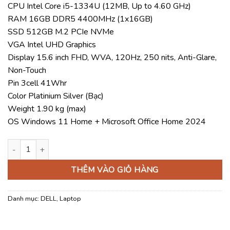
CPU Intel Core i5-1334U (12MB, Up to 4.60 GHz)
là:
tại
RAM 16GB DDR5 4400MHz (1x16GB)
22.000.000 ₫.
là:
SSD 512GB M.2 PCIe NVMe
21.520.000 ₫
VGA Intel UHD Graphics
Display 15.6 inch FHD, WVA, 120Hz, 250 nits, Anti-Glare,
Non-Touch
Pin 3cell 41Whr
Color Platinium Silver (Bạc)
Weight 1.90 kg (max)
OS Windows 11 Home + Microsoft Office Home 2024
Laptop Dell 15 DC15250 DC5I5897W1 (Core i5-1334U | 16GB | 5
THÊM VÀO GIỎ HÀNG
Danh mục:
DELL
,
Laptop