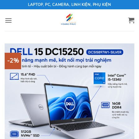
Skip
LAPTOP, PC, CAMERA, LINH KIỆN, PHỤ KIỆN
to
content
-2%