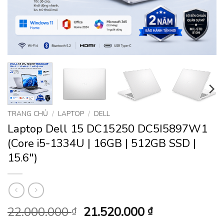
TRANG CHỦ
/
LAPTOP
/
DELL
Laptop Dell 15 DC15250 DC5I5897W1
(Core i5-1334U | 16GB | 512GB SSD |
15.6″)
Giá
Giá
22.000.000
21.520.000
₫
₫
gốc
hiện