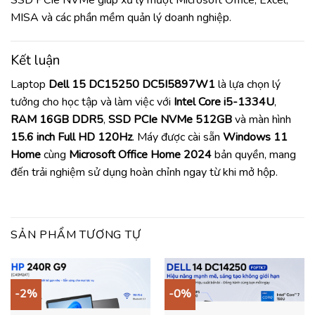
MISA và các phần mềm quản lý doanh nghiệp.
Kết luận
Laptop
Dell 15 DC15250 DC5I5897W1
là lựa chọn lý
tưởng cho học tập và làm việc với
Intel Core i5-1334U
,
RAM 16GB DDR5
,
SSD PCIe NVMe 512GB
và màn hình
15.6 inch Full HD 120Hz
. Máy được cài sẵn
Windows 11
Home
cùng
Microsoft Office Home 2024
bản quyền, mang
đến trải nghiệm sử dụng hoàn chỉnh ngay từ khi mở hộp.
SẢN PHẨM TƯƠNG TỰ
-2%
-0%