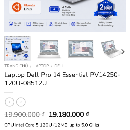
TRANG CHỦ
/
LAPTOP
/
DELL
Laptop Dell Pro 14 Essential PV14250-
120U-08512U
Giá
Giá
19.900.000
19.180.000
₫
₫
gốc
hiện
CPU Intel Core 5 120U (12MB, up to 5.0 GHz)
là:
tại