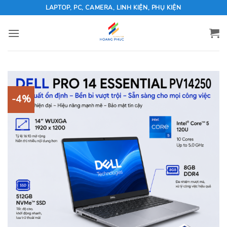
Skip
LAPTOP, PC, CAMERA, LINH KIỆN, PHỤ KIỆN
to
content
-4%