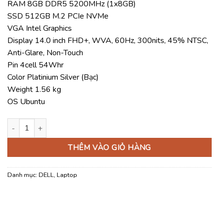
RAM 8GB DDR5 5200MHz (1x8GB)
19.900.000 ₫.
là:
SSD 512GB M.2 PCIe NVMe
19.180.000 ₫
VGA Intel Graphics
Display 14.0 inch FHD+, WVA, 60Hz, 300nits, 45% NTSC,
Anti-Glare, Non-Touch
Pin 4cell 54Whr
Color Platinium Silver (Bạc)
Weight 1.56 kg
OS Ubuntu
Laptop Dell Pro 14 Essential PV14250-120U-08512U số lượng
THÊM VÀO GIỎ HÀNG
Danh mục:
DELL
,
Laptop