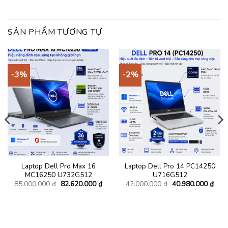
SẢN PHẨM TƯƠNG TỰ
-3%
-2%
Laptop Dell Pro Max 16
Laptop Dell Pro 14 PC14250
MC16250 U732G512
U716G512
á
Giá
Giá
Giá
Giá
85.000.000
₫
82.620.000
₫
42.000.000
₫
40.980.000
₫
ện
gốc
hiện
gốc
hiện
là:
tại
là:
tại
85.000.000 ₫.
là:
42.000.000 ₫.
là:
.140.000 ₫.
82.620.000 ₫.
40.9