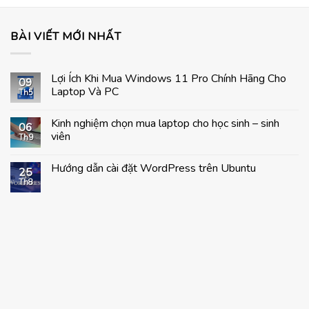
BÀI VIẾT MỚI NHẤT
Lợi Ích Khi Mua Windows 11 Pro Chính Hãng Cho
09
Laptop Và PC
Th5
Không
có
Kinh nghiệm chọn mua laptop cho học sinh – sinh
bình
06
luận
viên
Th9
ở
Lợi
Không
Ích
có
Hướng dẫn cài đặt WordPress trên Ubuntu
Khi
bình
25
Mua
luận
Th8
Không
Windows
ở
có
11
Kinh
bình
Pro
nghiệm
luận
Chính
chọn
ở
Hãng
mua
Hướng
Cho
laptop
dẫn
Laptop
cho
cài
Và
học
đặt
PC
sinh
WordPress
–
trên
sinh
Ubuntu
viên