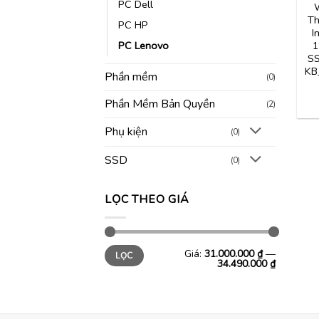
PC Dell
W
Th
PC HP
I
PC Lenovo
1
SS
KB
Phần mềm
(0)
Phần Mềm Bản Quyền
(2)
Phụ kiện
(0)
SSD
(0)
LỌC THEO GIÁ
Giá
Giá
Giá:
31.000.000 ₫
—
LỌC
tối
tối
34.490.000 ₫
thiểu
đa