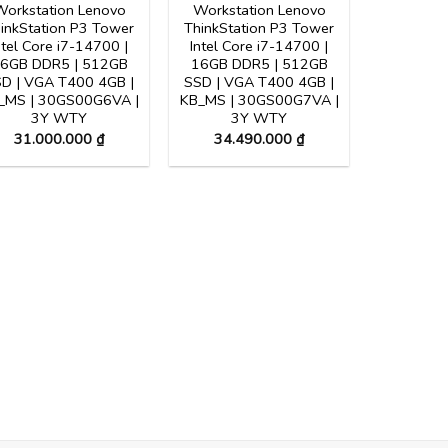
orkstation Lenovo
Workstation Lenovo
inkStation P3 Tower
ThinkStation P3 Tower
ntel Core i7-14700 |
Intel Core i7-14700 |
6GB DDR5 | 512GB
16GB DDR5 | 512GB
D | VGA T400 4GB |
SSD | VGA T400 4GB |
_MS | 30GS00G6VA |
KB_MS | 30GS00G7VA |
3Y WTY
3Y WTY
31.000.000
₫
34.490.000
₫