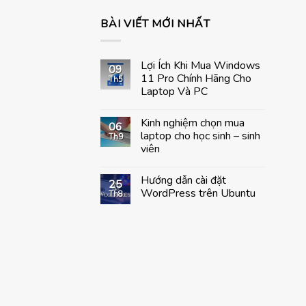
BÀI VIẾT MỚI NHẤT
Lợi Ích Khi Mua Windows
09
11 Pro Chính Hãng Cho
Th5
Laptop Và PC
Không
có
Kinh nghiệm chọn mua
bình
06
luận
laptop cho học sinh – sinh
Th9
ở
viên
Lợi
Ích
Không
Khi
có
Mua
Hướng dẫn cài đặt
bình
25
Windows
luận
WordPress trên Ubuntu
Th8
11
ở
Pro
Kinh
Không
Chính
nghiệm
có
Hãng
chọn
bình
Cho
mua
luận
Laptop
laptop
ở
Và
cho
Hướng
PC
học
dẫn
sinh
cài
–
đặt
sinh
WordPress
viên
trên
Ubuntu