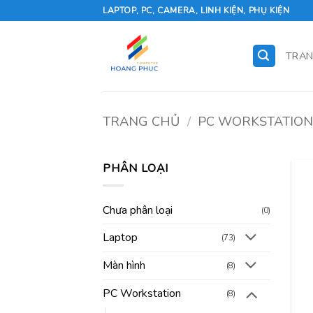
Skip
LAPTOP, PC, CAMERA, LINH KIỆN, PHỤ KIỆN
to
content
TRAN
TRANG CHỦ
/
PC WORKSTATIO
PHÂN LOẠI
Chưa phân loại
(0)
Laptop
(73)
Màn hình
(8)
PC Workstation
(8)