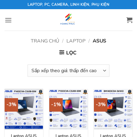
Skip
LAPTOP, PC, CAMERA, LINH KIỆN, PHỤ KIỆN
to
content
TRANG CHỦ
/
LAPTOP
/
ASUS
LỌC
-3%
-1%
-3%
Laptop ASUS
Laptop ASUS
Laptop ASUS