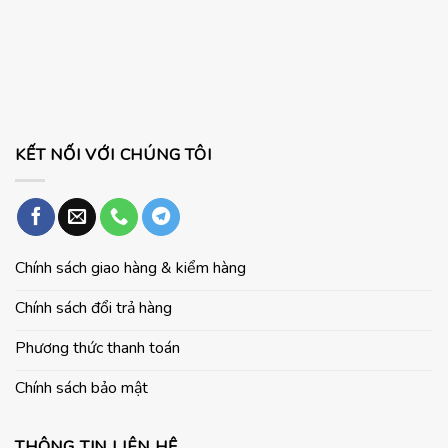
Cho
laptop
dẫn
Laptop
cho
cài
Và
học
đặt
PC
sinh
WordPress
–
trên
sinh
Ubuntu
viên
KẾT NỐI VỚI CHÚNG TÔI
Chính sách giao hàng & kiểm hàng
Chính sách đổi trả hàng
Phương thức thanh toán
Chính sách bảo mật
THÔNG TIN LIÊN HỆ