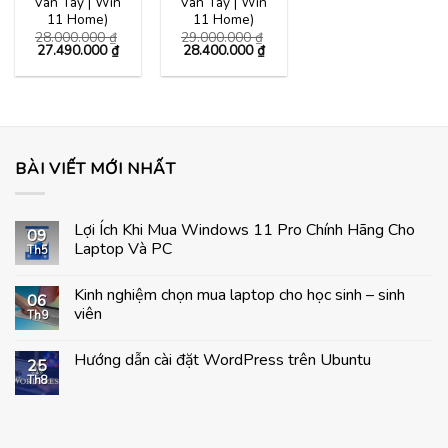
Vân Tay | Win
Vân Tay | Win
11 Home)
11 Home)
28.000.000
₫
29.000.000
₫
Giá
Giá
Giá
Giá
27.490.000
₫
28.400.000
₫
gốc
hiện
gốc
hiện
là:
tại
là:
tại
28.000.000 ₫.
là:
29.000.000 ₫.
là:
27.490.000 ₫.
28.400.000 ₫.
BÀI VIẾT MỚI NHẤT
Lợi Ích Khi Mua Windows 11 Pro Chính Hãng Cho
09
Laptop Và PC
Th5
Không
có
Kinh nghiệm chọn mua laptop cho học sinh – sinh
bình
06
luận
viên
Th9
ở
Lợi
Không
Ích
có
Hướng dẫn cài đặt WordPress trên Ubuntu
Khi
bình
25
Mua
luận
Th8
Không
Windows
ở
có
11
Kinh
bình
Pro
nghiệm
luận
Chính
chọn
ở
Hãng
mua
Hướng