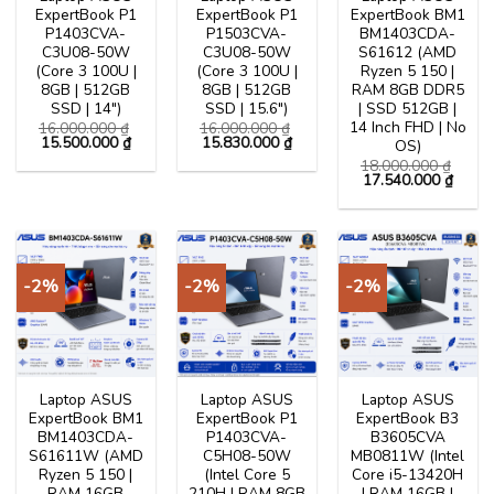
ExpertBook P1
ExpertBook P1
ExpertBook BM1
P1403CVA-
P1503CVA-
BM1403CDA-
C3U08-50W
C3U08-50W
S61612 (AMD
(Core 3 100U |
(Core 3 100U |
Ryzen 5 150 |
8GB | 512GB
8GB | 512GB
RAM 8GB DDR5
SSD | 14″)
SSD | 15.6″)
| SSD 512GB |
14 Inch FHD | No
16.000.000
₫
16.000.000
₫
Giá
Giá
Giá
Giá
15.500.000
₫
15.830.000
₫
OS)
gốc
hiện
gốc
hiện
18.000.000
₫
là:
tại
là:
tại
Giá
Giá
17.540.000
₫
16.000.000 ₫.
là:
16.000.000 ₫.
là:
gốc
hiện
15.500.000 ₫.
15.830.000 ₫.
là:
tại
18.000.000 ₫.
là:
17.54
-2%
-2%
-2%
Laptop ASUS
Laptop ASUS
Laptop ASUS
ExpertBook BM1
ExpertBook P1
ExpertBook B3
BM1403CDA-
P1403CVA-
B3605CVA
S61611W (AMD
C5H08-50W
MB0811W (Intel
Ryzen 5 150 |
(Intel Core 5
Core i5-13420H
RAM 16GB
210H | RAM 8GB
| RAM 16GB |