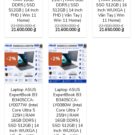
DDR5 | SSD
DDR5 | SSD
SSD 512GB | 16
512GB | 14 Inch
512GB | 14 Inch
Inch WUXGA |
FHD | Win 11
FHD | Vân Tay |
Vân Tay | Win
Home)
Win 11 Home)
11 Home)
22.000.000
₫
22.000.000
₫
22.000.000
₫
Giá
Giá
Giá
Giá
Giá
Giá
21.600.000
₫
21.600.000
₫
21.650.000
₫
gốc
hiện
gốc
hiện
gốc
hiện
là:
tại
là:
tại
là:
tại
22.000.000 ₫.
là:
22.000.000 ₫.
là:
22.000.000 ₫.
là:
21.600.000 ₫.
21.600.000 ₫.
21.65
-2%
-2%
Laptop ASUS
Laptop ASUS
ExpertBook B3
ExpertBook B3
B3405CCA-
B3405CCA-
LY0077W (Intel
LY0080W (Intel
Core Ultra 5
Core Ultra 7
225H | RAM
255H | RAM
16GB DDR5 |
16GB DDR5 |
SSD 512GB | 14
SSD 512GB | 14
Inch WUXGA |
Inch WUXGA |