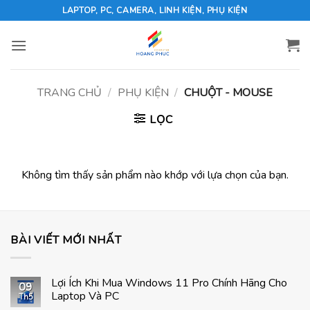
Skip
LAPTOP, PC, CAMERA, LINH KIỆN, PHỤ KIỆN
to
content
TRANG CHỦ
/
PHỤ KIỆN
/
CHUỘT - MOUSE
LỌC
Không tìm thấy sản phẩm nào khớp với lựa chọn của bạn.
BÀI VIẾT MỚI NHẤT
Lợi Ích Khi Mua Windows 11 Pro Chính Hãng Cho
09
Laptop Và PC
Th5