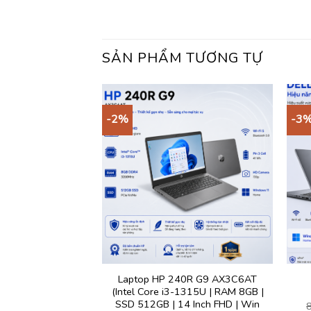
SẢN PHẨM TƯƠNG TỰ
-2%
-3
Laptop HP 240R G9 AX3C6AT
 DC15250 CPH992
(Intel Core i3-1315U | RAM 8GB |
Giá
Giá
22.140.000
₫
gốc
hiện
SSD 512GB | 14 Inch FHD | Win