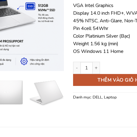
VGA Intel Graphics
Display 14.0 inch FHD+, WVA
45% NTSC, Anti-Glare, Non-
Pin 4cell 54Whr
Color Platinium Silver (Bạc)
Weight 1.56 kg (min)
OS Windows 11 Home
Laptop Dell Pro 14 Essential
THÊM VÀO GIỎ
Danh mục:
DELL
,
Laptop