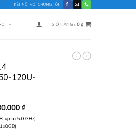
KẾT NỐI VỚI CHÚNG TÔI
ÁCH
GIỎ HÀNG /
0
₫
14
250-120U-
Giá
30.000
₫
hiện
, up to 5.0 GHz)
tại
1x8GB)
0.000 ₫.
là: