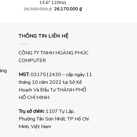
hiện
15.6″ 120Hz)
tại
Giá
Giá
26.500.000
₫
26.170.000
₫
.
là:
gốc
hiện
40.980.000 ₫.
là:
tại
26.500.000 ₫.
là:
26.170.000 ₫.
THÔNG TIN LIÊN HỆ
CÔNG TY TNHH HOÀNG PHÚC
COMPUTER
hàng
MST:
0317512430 – cấp ngày 11
tháng 10 năm 2022 tại Sở Kế
Hoạch Và Đầu Tư THÀNH PHỐ
HỒ CHÍ MINH
Trụ sở chính:
1107 Tự Lập,
Phường Tân Sơn Nhất, TP Hồ Chí
Minh, Việt Nam