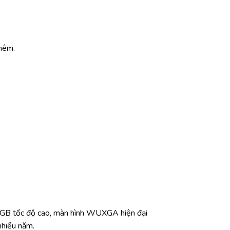
hêm.
2GB tốc độ cao, màn hình WUXGA hiện đại
nhiều năm.