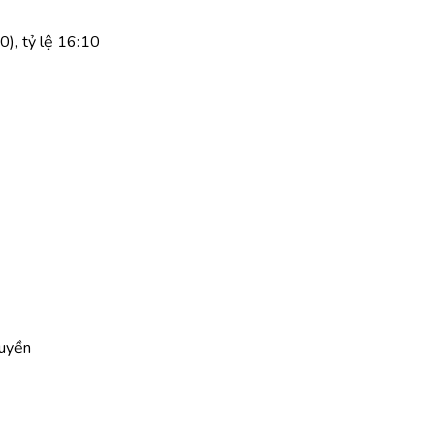
), tỷ lệ 16:10
uyền