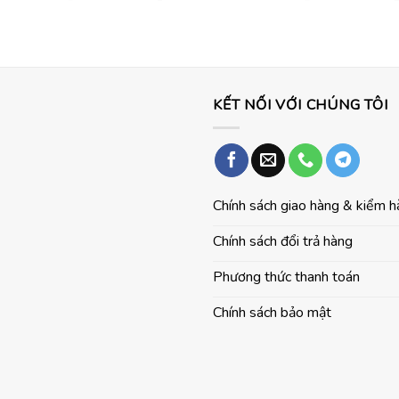
gốc
hiện
gốc
là:
tại
là:
85.000.000 ₫.
là:
42.000.000 ₫
82.620.000 ₫.
₫.
KẾT NỐI VỚI CHÚNG TÔI
Chính sách giao hàng & kiểm 
Chính sách đổi trả hàng
Phương thức thanh toán
Chính sách bảo mật