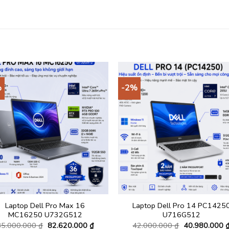
%
-2%
Laptop Dell Pro Max 16
Laptop Dell Pro 14 PC1425
MC16250 U732G512
U716G512
Giá
Giá
Giá
85.000.000
₫
82.620.000
₫
42.000.000
₫
40.980.000