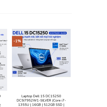
-1%
0
Laptop Dell 15 DC15250
DC5I7952W1-SILVER (Core i7-
1355U | 16GB | 512GB SSD |
Giá
₫