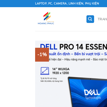
Skip
LAPTOP, PC, CAMERA, LINH KIỆN, PHỤ KIỆN
to
content
TRAN
-1%