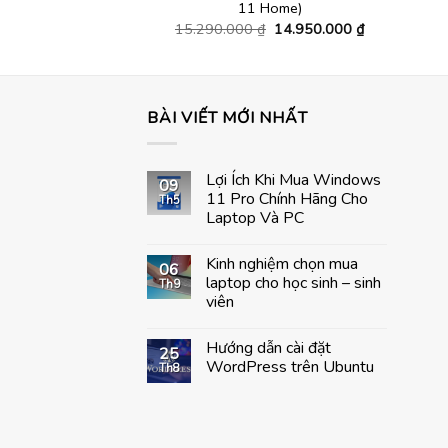
là:
tại
11 Home)
22.500.000 ₫.
là:
Giá
Giá
15.290.000
₫
14.950.000
₫
22.140.000 ₫.
gốc
hiện
là:
tại
15.290.000 ₫.
là:
14.950.000 
BÀI VIẾT MỚI NHẤT
Lợi Ích Khi Mua Windows
09
11 Pro Chính Hãng Cho
Th5
Laptop Và PC
Không
có
Kinh nghiệm chọn mua
bình
06
luận
laptop cho học sinh – sinh
Th9
ở
viên
Lợi
Ích
Không
Khi
có
Mua
Hướng dẫn cài đặt
bình
25
Windows
luận
WordPress trên Ubuntu
Th8
11
ở
Pro
Kinh
Không
Chính
nghiệm
có
Hãng
chọn
bình
Cho
mua
luận
Laptop
laptop
ở
Và