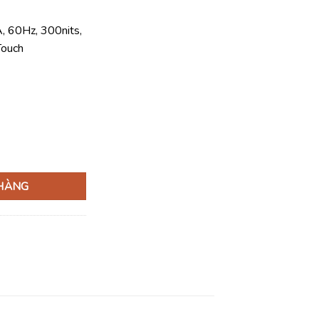
20.330.000 ₫.
, 60Hz, 300nits,
Touch
 PV14250-120U-08512W số lượng
 HÀNG