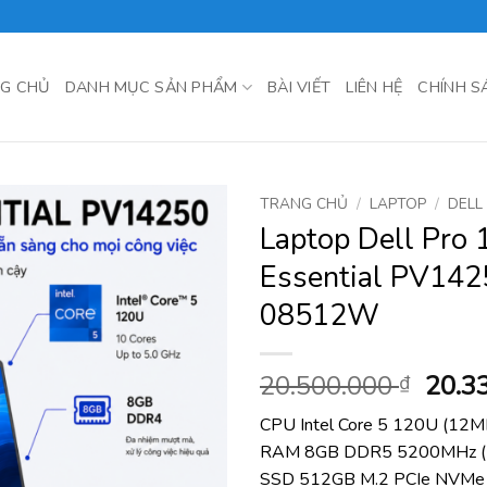
G CHỦ
DANH MỤC SẢN PHẨM
BÀI VIẾT
LIÊN HỆ
CHÍNH S
TRANG CHỦ
/
LAPTOP
/
DELL
Laptop Dell Pro 
Essential PV14
08512W
Giá
20.500.000
20.3
₫
gốc
CPU Intel Core 5 120U (12MB
là:
RAM 8GB DDR5 5200MHz (
20.50
SSD 512GB M.2 PCIe NVMe