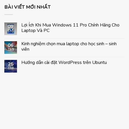
BÀI VIẾT MỚI NHẤT
Lợi Ích Khi Mua Windows 11 Pro Chính Hãng Cho
09
Laptop Và PC
Th5
Không
có
Kinh nghiệm chọn mua laptop cho học sinh – sinh
bình
06
luận
viên
Th9
ở
Lợi
Không
Ích
có
Hướng dẫn cài đặt WordPress trên Ubuntu
Khi
bình
25
Mua
luận
Th8
Không
Windows
ở
có
11
Kinh
bình
Pro
nghiệm
luận
Chính
chọn
ở
Hãng
mua
Hướng
Cho
laptop
dẫn
Laptop
cho
cài
Và
học
đặt
PC
sinh
WordPress
–
trên
sinh
Ubuntu
viên