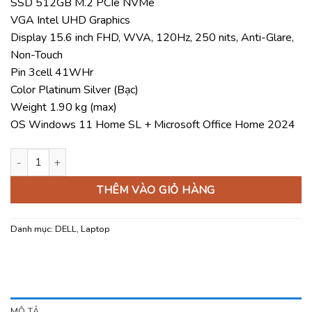
SSD 512GB M.2 PCIe NVMe
22.140.000 ₫
VGA Intel UHD Graphics
Display 15.6 inch FHD, WVA, 120Hz, 250 nits, Anti-Glare,
Non-Touch
Pin 3cell 41WHr
Color Platinum Silver (Bạc)
Weight 1.90 kg (max)
OS Windows 11 Home SL + Microsoft Office Home 2024
Laptop Dell 15 DC15250 CPH992 số lượng
THÊM VÀO GIỎ HÀNG
Danh mục:
DELL
,
Laptop
MÔ TẢ