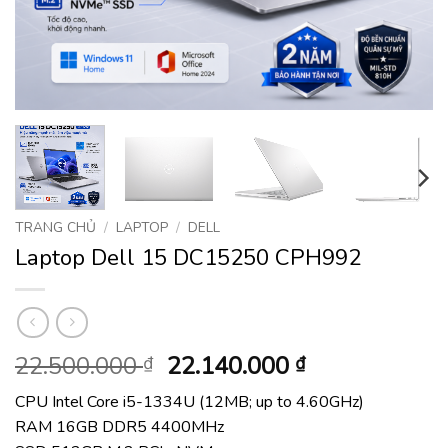
TRANG CHỦ
/
LAPTOP
/
DELL
Laptop Dell 15 DC15250 CPH992
Giá
Giá
22.500.000
22.140.000
₫
₫
gốc
hiện
CPU Intel Core i5-1334U (12MB; up to 4.60GHz)
là:
tại
RAM 16GB DDR5 4400MHz
22.500.000 ₫.
là: