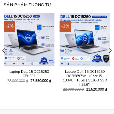
SẢN PHẨM TƯƠNG TỰ
-2%
-2%
Laptop Dell 15 DC15250
Laptop Dell 15 DC15250
CPH991
DC5I5897W1 (Core i5-
1334U | 16GB | 512GB SSD
Giá
Giá
28.000.000
₫
27.550.000
₫
gốc
hiện
| 15.6″)
là:
tại
Giá
Giá
22.000.000
₫
21.520.000
₫
28.000.000 ₫.
là:
gốc
hiện
á
27.550.000 ₫.
là:
tại
ện
22.000.000 ₫.
là:
21.5
.540.000 ₫.