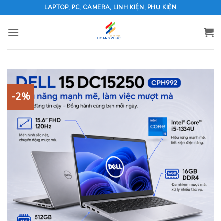
Skip
LAPTOP, PC, CAMERA, LINH KIỆN, PHỤ KIỆN
to
content
-2%