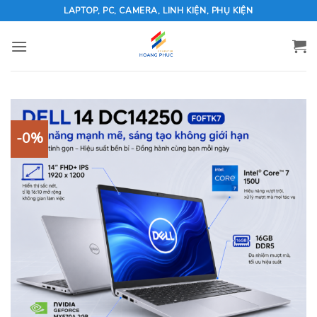
Skip
LAPTOP, PC, CAMERA, LINH KIỆN, PHỤ KIỆN
to
content
-0%