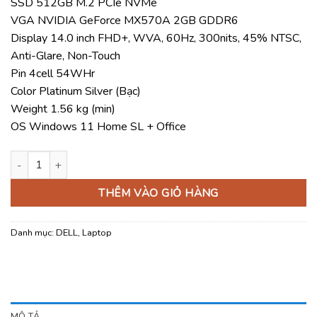
SSD 512GB M.2 PCIe NVMe
28.930.000 ₫
VGA NVIDIA GeForce MX570A 2GB GDDR6
Display 14.0 inch FHD+, WVA, 60Hz, 300nits, 45% NTSC,
Anti-Glare, Non-Touch
Pin 4cell 54WHr
Color Platinum Silver (Bạc)
Weight 1.56 kg (min)
OS Windows 11 Home SL + Office
Laptop Dell 14 DC14250 F0FTK7 số lượng
THÊM VÀO GIỎ HÀNG
Danh mục:
DELL
,
Laptop
MÔ TẢ