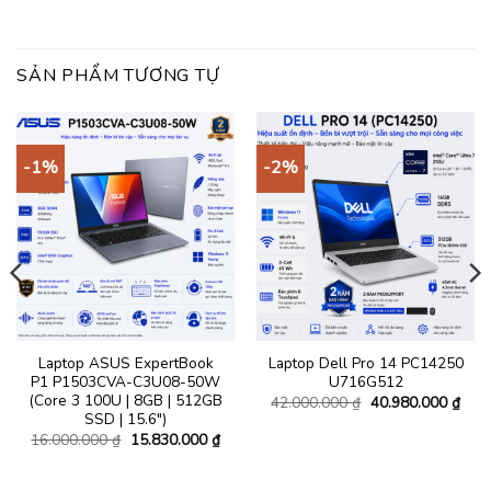
SẢN PHẨM TƯƠNG TỰ
-1%
-2%
Laptop ASUS ExpertBook
Laptop Dell Pro 14 PC14250
P1 P1503CVA-C3U08-50W
U716G512
(Core 3 100U | 8GB | 512GB
Giá
Giá
42.000.000
₫
40.980.000
₫
gốc
hiện
SSD | 15.6″)
là:
tại
Giá
Giá
16.000.000
₫
15.830.000
₫
42.000.000 ₫.
là:
gốc
hiện
á
40.9
là:
tại
ện
16.000.000 ₫.
là: