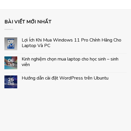
15.830.000 ₫.
.540.000 ₫.
BÀI VIẾT MỚI NHẤT
Lợi Ích Khi Mua Windows 11 Pro Chính Hãng Cho
09
Laptop Và PC
Th5
Không
có
Kinh nghiệm chọn mua laptop cho học sinh – sinh
bình
06
luận
viên
Th9
ở
Lợi
Không
Ích
có
Hướng dẫn cài đặt WordPress trên Ubuntu
Khi
bình
25
Mua
luận
Th8
Không
Windows
ở
có
11
Kinh
bình
Pro
nghiệm
luận
Chính
chọn
ở
Hãng
mua
Hướng
Cho
laptop
dẫn
Laptop
cho
cài
Và
học
đặt
PC
sinh
WordPress
–
trên
sinh
Ubuntu
viên