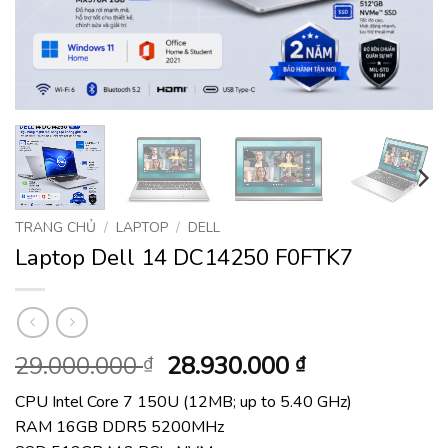
TRANG CHỦ
/
LAPTOP
/
DELL
Laptop Dell 14 DC14250 F0FTK7
Giá
Giá
29.000.000
28.930.000
₫
₫
gốc
hiện
CPU Intel Core 7 150U (12MB; up to 5.40 GHz)
là:
tại
RAM 16GB DDR5 5200MHz
29.000.000 ₫.
là: