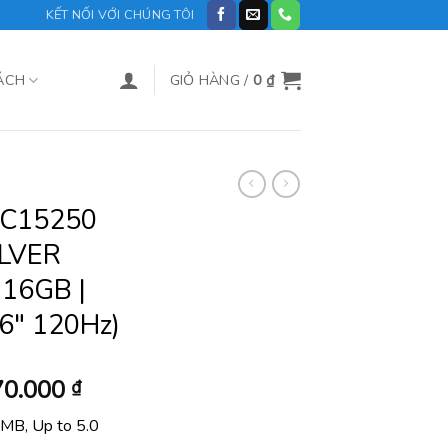
KẾT NỐI VỚI CHÚNG TÔI
ÁCH
GIỎ HÀNG /
0
₫
DC15250
LVER
 16GB |
6″ 120Hz)
Giá
70.000
₫
hiện
MB, Up to 5.0
tại