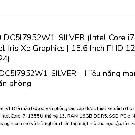
0 DC5I7952W1-SILVER (Intel Core 
l Iris Xe Graphics | 15.6 Inch FHD 
24)
 DC5I7952W1-SILVER – Hiệu năng mạ
văn phòng
 là mẫu laptop văn phòng cao cấp được thiết kế dành cho nhân 
 lý Intel Core i7-1355U thế hệ 13, RAM 16GB DDR5, SSD PCIe 
ng mạnh mẽ và trải nghiệm hiển thị mượt mà cho học tập, làm việc