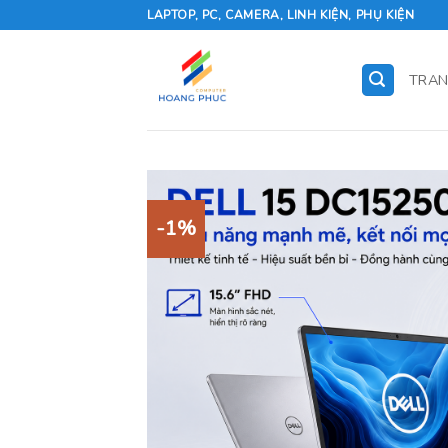
Skip
LAPTOP, PC, CAMERA, LINH KIỆN, PHỤ KIỆN
to
content
TRAN
-1%