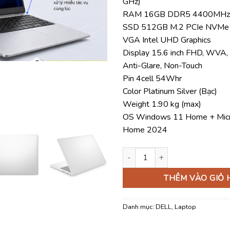
GHz)
26.50
RAM 16GB DDR5 4400MHz 
SSD 512GB M.2 PCIe NVMe
VGA Intel UHD Graphics
Display 15.6 inch FHD, WVA, 
Anti-Glare, Non-Touch
Pin 4cell 54Whr
Color Platinum Silver (Bạc)
Weight 1.90 kg (max)
OS Windows 11 Home + Micro
Home 2024
Laptop Dell 15 DC15250 DC5I7
THÊM VÀO GIỎ
Danh mục:
DELL
,
Laptop