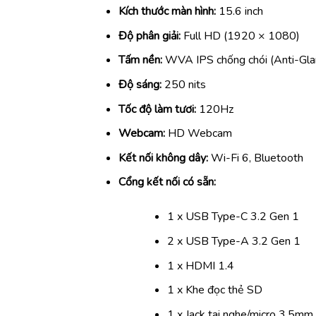
Kích thước màn hình:
15.6 inch
Độ phân giải:
Full HD (1920 × 1080)
Tấm nền:
WVA IPS chống chói (Anti-Gla
Độ sáng:
250 nits
Tốc độ làm tươi:
120Hz
Webcam:
HD Webcam
Kết nối không dây:
Wi-Fi 6, Bluetooth
Cổng kết nối có sẵn:
1 x USB Type-C 3.2 Gen 1
2 x USB Type-A 3.2 Gen 1
1 x HDMI 1.4
1 x Khe đọc thẻ SD
1 x Jack tai nghe/micro 3.5mm