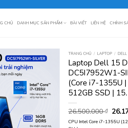
G CHỦ
DANH MỤC SẢN PHẨM
BÀI VIẾT
LIÊN HỆ
CHÍNH S
TRANG CHỦ
/
LAPTOP
/
DELL
Laptop Dell 15 
DC5I7952W1-SI
(Core i7-1355U |
512GB SSD | 15.
Giá
26.500.000
26.1
₫
gốc
CPU Intel Core i7-1355U (12
là: