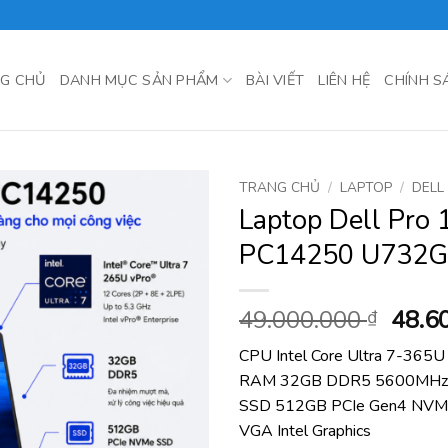
G CHỦ
DANH MỤC SẢN PHẨM
BÀI VIẾT
LIÊN HỆ
CHÍNH S
TRANG CHỦ
/
LAPTOP
/
DELL
Laptop Dell Pro 
PC14250 U732G
Giá
49.000.000
48.6
₫
gốc
CPU Intel Core Ultra 7-365U
là:
RAM 32GB DDR5 5600MHz
49.00
SSD 512GB PCIe Gen4 NVM
VGA Intel Graphics