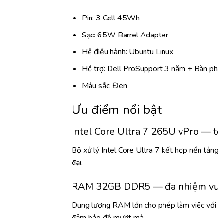
Pin: 3 Cell 45Wh
Sạc: 65W Barrel Adapter
Hệ điều hành: Ubuntu Linux
Hỗ trợ: Dell ProSupport 3 năm + Bàn ph
Màu sắc: Đen
Ưu điểm nổi bật
Intel Core Ultra 7 265U vPro — 
Bộ xử lý Intel Core Ultra 7 kết hợp nền tảng
đại.
RAM 32GB DDR5 — đa nhiệm vượ
Dung lượng RAM lớn cho phép làm việc với nhi
đảm bảo độ mượt mà.