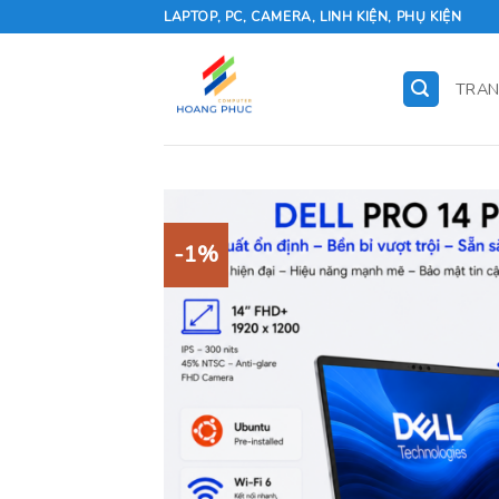
Skip
LAPTOP, PC, CAMERA, LINH KIỆN, PHỤ KIỆN
to
content
TRAN
-1%