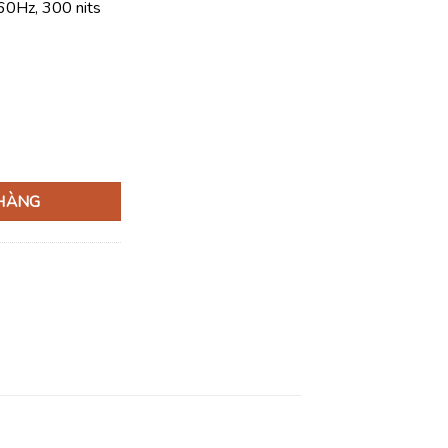
 60Hz, 300 nits
732G512 số lượng
 HÀNG