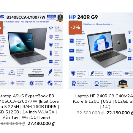
%
-2%
Laptop ASUS ExpertBook B3
Laptop HP 240R G9 C40M2A
405CCA-LY0077W (Intel Core
(Core 5 120U | 8GB | 512GB 
tra 5 225H | RAM 16GB DDR5 |
| 14″)
SD 512GB | 14 Inch WUXGA |
Giá
22.500.000
₫
22.150.000
gốc
Vân Tay | Win 11 Home)
là:
Giá
Giá
28.000.000
₫
27.490.000
₫
22.500.000 ₫
gốc
hiện
₫.
là:
tại