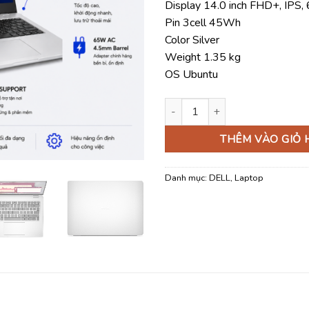
Display 14.0 inch FHD+, IPS,
Pin 3cell 45Wh
Color Silver
Weight 1.35 kg
OS Ubuntu
Laptop Dell Pro 14 PC14250 U
THÊM VÀO GIỎ
Danh mục:
DELL
,
Laptop