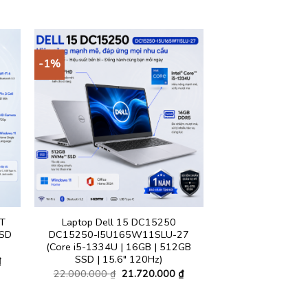
-1%
T
Laptop Dell 15 DC15250
SSD
DC15250-I5U165W11SLU-27
(Core i5-1334U | 16GB | 512GB
SSD | 15.6″ 120Hz)
Giá
₫
hiện
Giá
Giá
22.000.000
₫
21.720.000
₫
tại
gốc
hiện
.
là:
là:
tại
22.150.000 ₫.
22.000.000 ₫.
là: