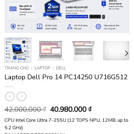
TRANG CHỦ
/
LAPTOP
/
DELL
Laptop Dell Pro 14 PC14250 U716G512
Giá
Giá
42.000.000
40.980.000
₫
₫
gốc
hiện
CPU Intel Core Ultra 7-255U (12 TOPS NPU, 12MB, up to
là:
tại
5.2 GHz)
42.000.000 ₫.
là: