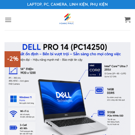
Skip
LAPTOP, PC, CAMERA, LINH KIỆN, PHỤ KIỆN
to
content
-2%