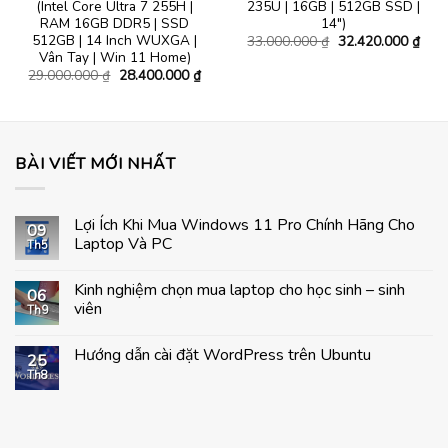
(Intel Core Ultra 7 255H |
235U | 16GB | 512GB SSD |
á
ện
RAM 16GB DDR5 | SSD
14″)
512GB | 14 Inch WUXGA |
Giá
Giá
33.000.000
₫
32.420.000
₫
gốc
hiện
Vân Tay | Win 11 Home)
.600.000 ₫.
là:
tại
Giá
Giá
29.000.000
₫
28.400.000
₫
33.000.000 ₫.
là:
gốc
hiện
32.4
là:
tại
29.000.000 ₫.
là:
28.400.000 ₫.
BÀI VIẾT MỚI NHẤT
Lợi Ích Khi Mua Windows 11 Pro Chính Hãng Cho
09
Laptop Và PC
Th5
Không
có
Kinh nghiệm chọn mua laptop cho học sinh – sinh
bình
06
luận
viên
Th9
ở
Lợi
Không
Ích
có
Hướng dẫn cài đặt WordPress trên Ubuntu
Khi
bình
25
Mua
luận
Th8
Không
Windows
ở
có
11
Kinh
bình
Pro
nghiệm
luận
Chính
chọn
ở
Hãng
mua
Hướng
Cho
laptop