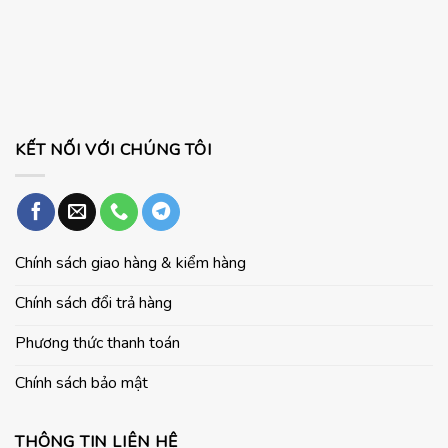
dẫn
Laptop
cho
cài
Và
học
đặt
PC
sinh
WordPress
–
trên
sinh
Ubuntu
viên
KẾT NỐI VỚI CHÚNG TÔI
Chính sách giao hàng & kiểm hàng
Chính sách đổi trả hàng
Phương thức thanh toán
Chính sách bảo mật
THÔNG TIN LIÊN HỆ