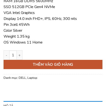
RAM 16GB DDR5 5600MHz
40.980.000 ₫
SSD 512GB PCIe Gen4 NVMe
VGA Intel Graphics
Display 14.0 inch FHD+, IPS, 60Hz, 300 nits
Pin 3cell 45Wh
Color Silver
Weight 1.35 kg
OS Windows 11 Home
Laptop Dell Pro 14 PC14250 U716G512 số lượng
THÊM VÀO GIỎ HÀNG
Danh mục:
DELL
,
Laptop
MÔ TẢ