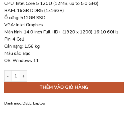
CPU: Intel Core 5 120U (12MB, up to 5.0 GHz)
là:
tại
RAM: 16GB DDR5 (1x16GB)
25.000.000 ₫.
là:
Ổ cứng: 512GB SSD
24.820.000 ₫
VGA: Intel Graphics
Màn hình: 14.0 Inch Full HD+ (1920 x 1200) 16:10 60Hz
Pin: 4 Cell
Cân nặng: 1.56 kg
Màu sắc: Bạc
OS: Windows 11
Laptop Dell Pro 14 Essential PV14250-120U-16512W (Core 5 12
THÊM VÀO GIỎ HÀNG
Danh mục:
DELL
,
Laptop