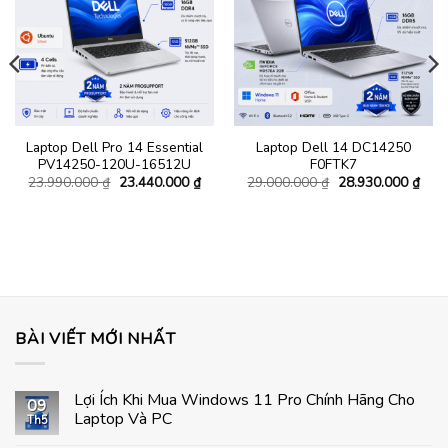
Laptop Dell Pro 14 Essential
Laptop Dell 14 DC14250
PV14250-120U-16512U
F0FTK7
Giá
Giá
Giá
Giá
23.990.000
₫
23.440.000
₫
29.000.000
₫
28.930.000
₫
gốc
hiện
gốc
hiện
là:
tại
là:
tại
á
23.990.000 ₫.
là:
29.000.000 ₫.
là:
ện
23.440.000 ₫.
28.9
.800.000 ₫.
BÀI VIẾT MỚI NHẤT
Lợi Ích Khi Mua Windows 11 Pro Chính Hãng Cho
09
Laptop Và PC
Th5
Không