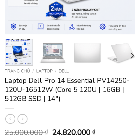
TRANG CHỦ
/
LAPTOP
/
DELL
Laptop Dell Pro 14 Essential PV14250-
120U-16512W (Core 5 120U | 16GB |
512GB SSD | 14″)
Giá
Giá
25.000.000
24.820.000
₫
₫
gốc
hiện