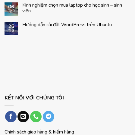
có
Kinh nghiệm chọn mua laptop cho học sinh – sinh
bình
06
luận
viên
Th9
ở
Lợi
Không
Ích
có
Hướng dẫn cài đặt WordPress trên Ubuntu
Khi
bình
25
Mua
luận
Th8
Không
Windows
ở
có
11
Kinh
bình
Pro
nghiệm
luận
Chính
chọn
ở
Hãng
mua
Hướng
Cho
laptop
dẫn
Laptop
cho
cài
Và
học
đặt
PC
sinh
WordPress
–
trên
sinh
Ubuntu
viên
KẾT NỐI VỚI CHÚNG TÔI
Chính sách giao hàng & kiểm hàng