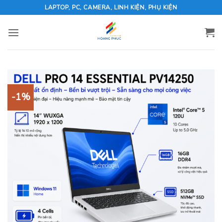
Skip
LAPTOP, PC, CAMERA, LINH KIỆN, PHỤ KIỆN
to
content
-1%