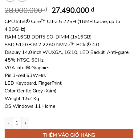
Giá
Giá
28.000.000
27.490.000
₫
₫
gốc
hiện
CPU Intel® Core™ Ultra 5 225H (18MB Cache, up to
là:
tại
4.90GHz)
28.000.000 ₫.
là:
RAM 16GB DDR5 SO-DIMM (1x16GB)
27.490.000 ₫
SSD 512GB M.2 2280 NVMe™ PCIe® 4.0
Display 14.0 inch WUXGA, 16:10, LED Backlit, Anti-glare,
45% NTSC, 60Hz
VGA Intel® Graphics
Pin 3-cell 63WHrs
LED Keyboard, FingerPrint
Color Gentle Grey (Xám)
Weight 1.52 Kg
OS Windows 11 Home
Laptop ASUS ExpertBook B3 B3405CCA-LY0077W (Intel Core Ult
THÊM VÀO GIỎ HÀNG