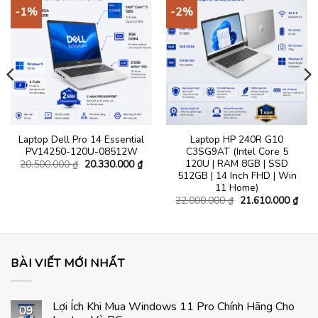
-1%
-2%
Laptop Dell Pro 14 Essential
Laptop HP 240R G10
PV14250-120U-08512W
C3SG9AT (Intel Core 5
120U | RAM 8GB | SSD
Giá
Giá
20.500.000
₫
20.330.000
₫
gốc
hiện
512GB | 14 Inch FHD | Win
á
là:
tại
ện
11 Home)
20.500.000 ₫.
là:
Giá
Giá
20.330.000 ₫.
22.000.000
₫
21.610.000
₫
gốc
hiện
.900.000 ₫.
là:
tại
22.000.000 ₫.
là:
21.6
BÀI VIẾT MỚI NHẤT
Lợi Ích Khi Mua Windows 11 Pro Chính Hãng Cho
09