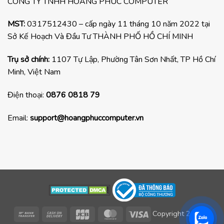
CÔNG TY TNHH HOÀNG PHÚC COMPUTER
MST:
0317512430 – cấp ngày 11 tháng 10 năm 2022 tại
Sở Kế Hoạch Và Đầu Tư THÀNH PHỐ HỒ CHÍ MINH
Trụ sở chính:
1107 Tự Lập, Phường Tân Sơn Nhất, TP Hồ Chí
Minh, Việt Nam
Điện thoại:
0876 0818 79
Email:
support@hoangphuccomputer.vn
Bank
Cash
JCB
MasterCard
Visa
Copyright 2022 ©