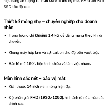
hiệu năng ấn tượng từ
Intel Core i5 thế hệ mới
, RAM lớn và ổ
SSD tốc độ cao.
Thiết kế mỏng nhẹ – chuyên nghiệp cho doanh
nhân
Trọng lượng chỉ
khoảng 1.4 kg
, dễ dàng mang theo khi di
chuyển.
Khung máy hợp kim và sợi carbon cho độ bền vượt trội.
Bản lề mở 180°, tiện trình chiếu và làm việc nhóm.
Màn hình sắc nét – bảo vệ mắt
Kích thước
14 inch
viền mỏng hiện đại.
Độ phân giải
FHD (1920×1080)
, hình ảnh rõ nét, màu sắc
chính xác.