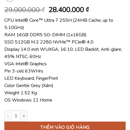
Giá
Giá
29.000.000
28.400.000
₫
₫
gốc
hiện
CPU Intel® Core™ Ultra 7 255H (24MB Cache, up to
là:
tại
5.10GHz)
29.000.000 ₫.
là:
RAM 16GB DDR5 SO-DIMM (1x16GB)
28.400.000 ₫
SSD 512GB M.2 2280 NVMe™ PCIe® 4.0
Display 14.0 inch WUXGA, 16:10, LED Backlit, Anti-glare,
45% NTSC, 60Hz
VGA Intel® Graphics
Pin 3-cell 63WHrs
LED Keyboard, FingerPrint
Color Gentle Grey (Xám)
Weight 1.52 Kg
OS Windows 11 Home
Laptop ASUS ExpertBook B3 B3405CCA-LY0080W (Intel Core Ult
THÊM VÀO GIỎ HÀNG