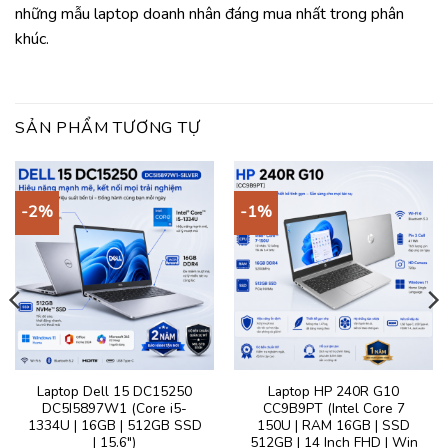
những mẫu laptop doanh nhân đáng mua nhất trong phân
khúc.
SẢN PHẨM TƯƠNG TỰ
-2%
-1%
Laptop Dell 15 DC15250
Laptop HP 240R G10
DC5I5897W1 (Core i5-
CC9B9PT (Intel Core 7
1334U | 16GB | 512GB SSD
150U | RAM 16GB | SSD
| 15.6″)
512GB | 14 Inch FHD | Win