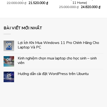
11 Home)
á
Giá
Giá
22.000.000
₫
21.520.000
₫
ện
gốc
hiện
Giá
Giá
25.000.000
₫
24.820.000
₫
là:
tại
gốc
hiện
22.000.000 ₫.
là:
là:
tại
.830.000 ₫.
21.520.000 ₫.
25.000.000 ₫.
là:
24.8
BÀI VIẾT MỚI NHẤT
Lợi Ích Khi Mua Windows 11 Pro Chính Hãng Cho
09
Laptop Và PC
Th5
Không
có
Kinh nghiệm chọn mua laptop cho học sinh – sinh
bình
06
luận
viên
Th9
ở
Lợi
Không
Ích
có
Hướng dẫn cài đặt WordPress trên Ubuntu
Khi
bình
25
Mua
luận
Th8
Không
Windows
ở
có
11
Kinh
bình
Pro
nghiệm
luận
Chính
chọn
ở
Hãng
mua
Hướng
Cho
laptop
dẫn
Laptop
cho
cài
Và
học
đặt
PC
sinh
WordPress