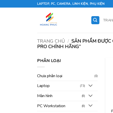
Skip
LAPTOP, PC, CAMERA, LINH KIỆN, PHỤ KIỆN
to
content
TRAN
TRANG CHỦ
/
SẢN PHẨM ĐƯỢC 
PRO CHÍNH HÃNG”
PHÂN LOẠI
Chưa phân loại
(0)
Laptop
(73)
Màn hình
(8)
PC Workstation
(8)
P