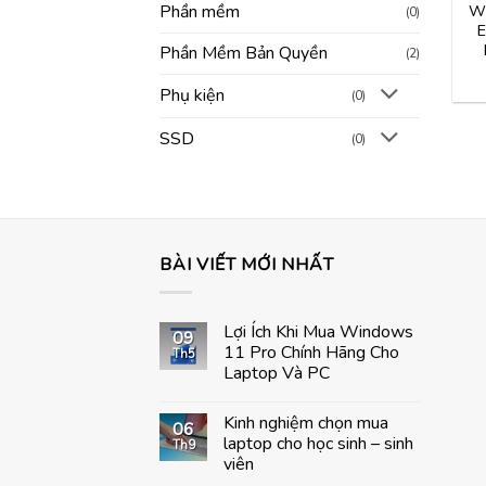
Phần mềm
Wi
(0)
E
Phần Mềm Bản Quyền
(2)
Phụ kiện
(0)
SSD
(0)
BÀI VIẾT MỚI NHẤT
Lợi Ích Khi Mua Windows
09
11 Pro Chính Hãng Cho
Th5
Laptop Và PC
Không
có
Kinh nghiệm chọn mua
bình
06
luận
laptop cho học sinh – sinh
Th9
ở
viên
Lợi
Ích