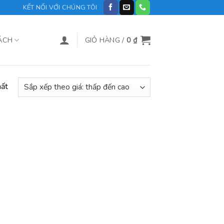
KẾT NỐI VỚI CHÚNG TÔI
ÁCH
GIỎ HÀNG /
0
₫
hất