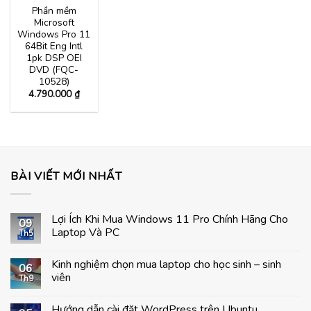
Phần mềm
Microsoft
Windows Pro 11
64Bit Eng Intl
1pk DSP OEI
DVD (FQC-
10528)
4.790.000
₫
BÀI VIẾT MỚI NHẤT
Lợi Ích Khi Mua Windows 11 Pro Chính Hãng Cho
09
Laptop Và PC
Th5
Không
có
Kinh nghiệm chọn mua laptop cho học sinh – sinh
bình
06
luận
viên
Th9
ở
Lợi
Không
Ích
có
Hướng dẫn cài đặt WordPress trên Ubuntu
Khi
bình