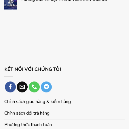
25
Mua
luận
Th8
Không
Windows
ở
có
11
Kinh
bình
Pro
nghiệm
luận
Chính
chọn
ở
Hãng
mua
Hướng
Cho
laptop
dẫn
Laptop
cho
cài
Và
học
đặt
PC
sinh
WordPress
–
trên
sinh
Ubuntu
viên
KẾT NỐI VỚI CHÚNG TÔI
Chính sách giao hàng & kiểm hàng
Chính sách đổi trả hàng
Phương thức thanh toán