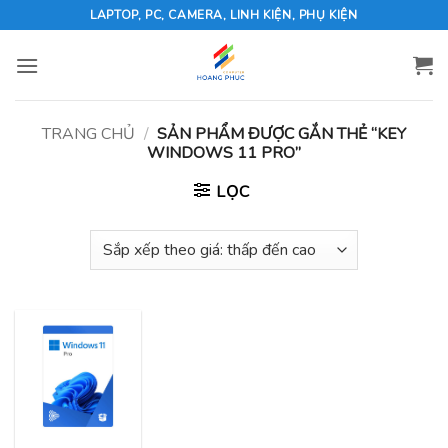
Skip
LAPTOP, PC, CAMERA, LINH KIỆN, PHỤ KIỆN
to
content
TRANG CHỦ
/
SẢN PHẨM ĐƯỢC GẮN THẺ “KEY
WINDOWS 11 PRO”
LỌC