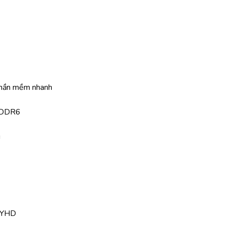
phần mềm nhanh
GDDR6
g
 KYHD