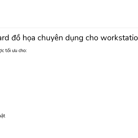
d đồ họa chuyên dụng cho workstati
 tối ưu cho:
uật