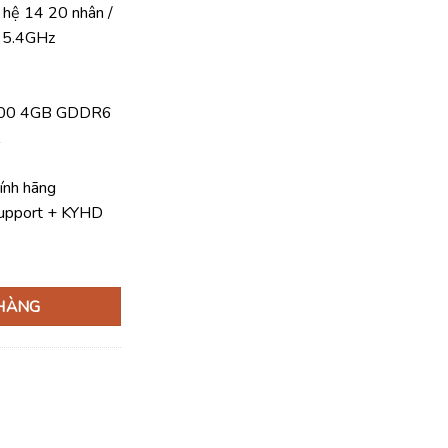
 hệ 14 20 nhân /
tại
n 5.4GHz
0.000 ₫.
là:
48.600.000 ₫.
A400 4GB GDDR6
ính hãng
Support + KYHD
l Precision 3680 Tower i7-14700 | 16GB DDR5 | SSD 512GB | RTX A
 HÀNG