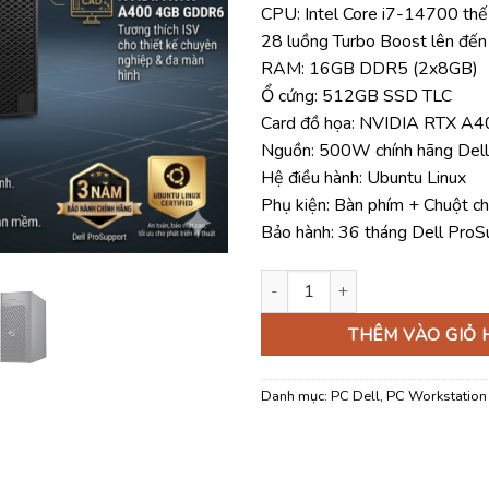
CPU: Intel Core i7-14700 thế
là:
28 luồng Turbo Boost lên đế
53.50
RAM: 16GB DDR5 (2x8GB)
Ổ cứng: 512GB SSD TLC
Card đồ họa: NVIDIA RTX 
Nguồn: 500W chính hãng Dell
Hệ điều hành: Ubuntu Linux
Phụ kiện: Bàn phím + Chuột ch
Bảo hành: 36 tháng Dell Pro
Máy tính trạm Workstation Del
THÊM VÀO GIỎ
Danh mục:
PC Dell
,
PC Workstation