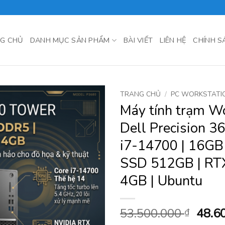
G CHỦ
DANH MỤC SẢN PHẨM
BÀI VIẾT
LIÊN HỆ
CHÍNH S
TRANG CHỦ
/
PC WORKSTATI
Máy tính trạm W
Dell Precision 3
i7-14700 | 16GB
SSD 512GB | RT
4GB | Ubuntu
Giá
53.500.000
48.6
₫
gốc