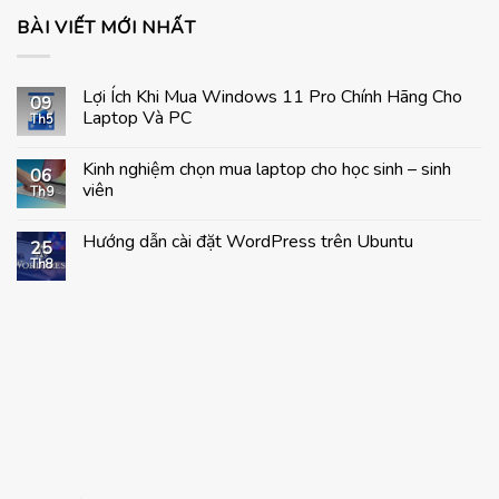
BÀI VIẾT MỚI NHẤT
Lợi Ích Khi Mua Windows 11 Pro Chính Hãng Cho
09
Laptop Và PC
Th5
Không
có
Kinh nghiệm chọn mua laptop cho học sinh – sinh
bình
06
luận
viên
Th9
ở
Lợi
Không
Ích
có
Hướng dẫn cài đặt WordPress trên Ubuntu
Khi
bình
25
Mua
luận
Th8
Không
Windows
ở
có
11
Kinh
bình
Pro
nghiệm
luận
Chính
chọn
ở
Hãng
mua
Hướng
Cho
laptop
dẫn
Laptop
cho
cài
Và
học
đặt
PC
sinh
WordPress
–
trên
sinh
Ubuntu
viên