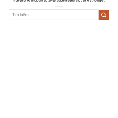
nibh euismod tincidunt ut laoreet dolore magna aliquam erat volutpat.
Tìm
kiếm: