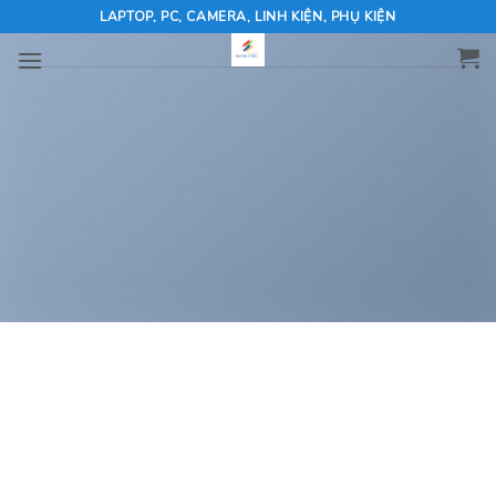
Skip
LAPTOP, PC, CAMERA, LINH KIỆN, PHỤ KIỆN
to
content