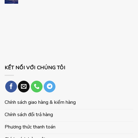
Windows
ở
có
11
Kinh
bình
Pro
nghiệm
luận
Chính
chọn
ở
Hãng
mua
Hướng
Cho
laptop
dẫn
Laptop
cho
cài
Và
học
đặt
PC
sinh
WordPress
–
trên
sinh
Ubuntu
viên
KẾT NỐI VỚI CHÚNG TÔI
Chính sách giao hàng & kiểm hàng
Chính sách đổi trả hàng
Phương thức thanh toán