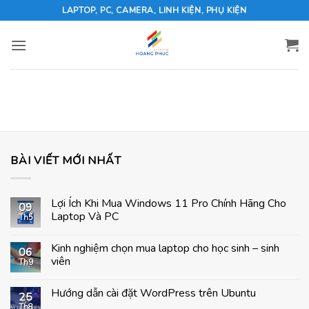
Skip
LAPTOP, PC, CAMERA, LINH KIỆN, PHỤ KIỆN
to
content
BÀI VIẾT MỚI NHẤT
Lợi Ích Khi Mua Windows 11 Pro Chính Hãng Cho
09
Laptop Và PC
Th5
Không
có
Kinh nghiệm chọn mua laptop cho học sinh – sinh
bình
06
luận
viên
Th9
ở
Lợi
Không
Ích
có
Hướng dẫn cài đặt WordPress trên Ubuntu
Khi
bình
25
Mua
luận
Th8
Không