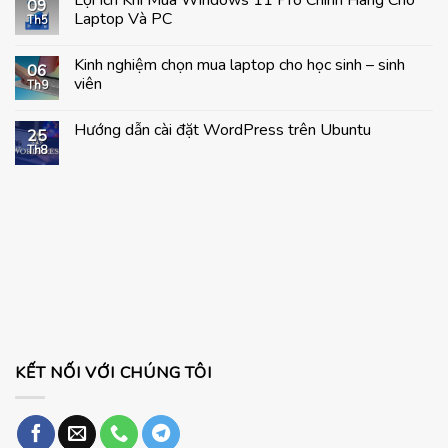
09
Laptop Và PC
Th5
Không
có
Kinh nghiệm chọn mua laptop cho học sinh – sinh
bình
06
luận
viên
Th9
ở
Lợi
Không
Ích
có
Hướng dẫn cài đặt WordPress trên Ubuntu
Khi
bình
25
Mua
luận
Th8
Không
Windows
ở
có
11
Kinh
bình
Pro
nghiệm
luận
Chính
chọn
ở
Hãng
mua
Hướng
Cho
laptop
dẫn
Laptop
cho
cài
Và
học
đặt
PC
sinh
WordPress
–
trên
sinh
Ubuntu
viên
KẾT NỐI VỚI CHÚNG TÔI