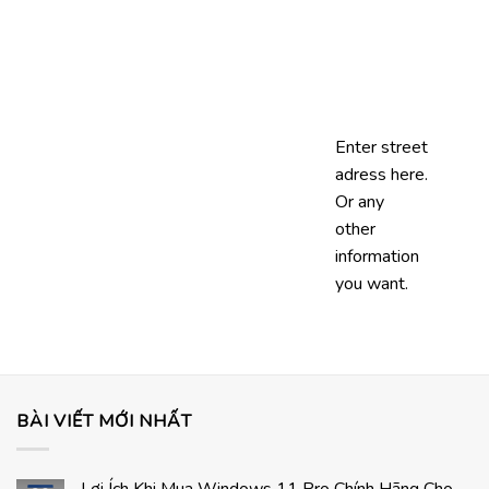
Enter street
adress here.
Or any
other
information
you want.
BÀI VIẾT MỚI NHẤT
Lợi Ích Khi Mua Windows 11 Pro Chính Hãng Cho