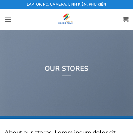
Skip
LAPTOP, PC, CAMERA, LINH KIỆN, PHỤ KIỆN
to
content
OUR STORES
About our stores. Lorem ipsum dolor sit